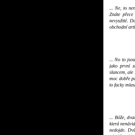
... Ne, to n
Znáte přece
nevyužité. D
obchodní artik
... No to js
jako první 
sluncem, ale 
moc dobře pam
to facky mlas
... Bóže, dva
která nenávid
nedojde. Dvě