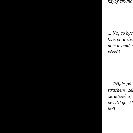
kdyby zrovna 
... No, co by
kolena, a zůs
mně a zeptá s
překáží.
... Přijde pů
strachem ze
okradeného
nevyšiluju, 
trefí. ...