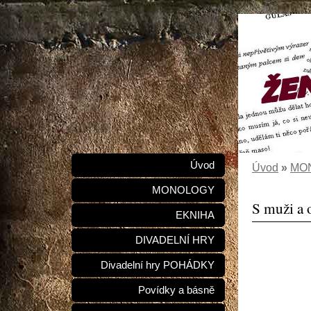
Úvod
Úvod
»
MO
MONOLOGY
S muži a 
EKNIHA
DIVADELNÍ HRY
Divadelní hry POHÁDKY
Povídky a básně