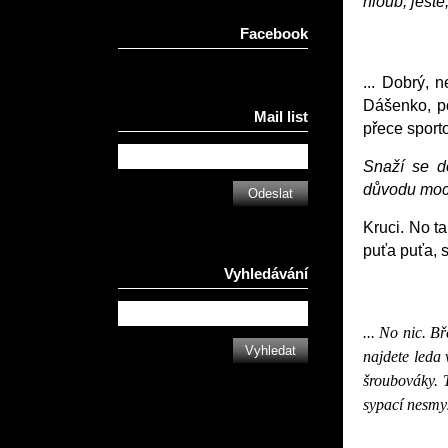
hloub, ještě,
Facebook
... Dobrý, 
Dášenko, p
Mail list
přece sport
Snaží se d
důvodu moc
Kruci. No t
puťa puťa, s
Vyhledávání
... No nic. B
najdete leda 
šroubováky. T
sypací nesmys