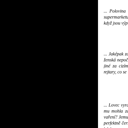
... Polovina
supermarketu
když jsou výp
... Jaképak 
ženská nepočí
jiné za cizí
rejtary, co se
... Lovec vyr
mu mohla za
vaření? Jemu
perfektně čer