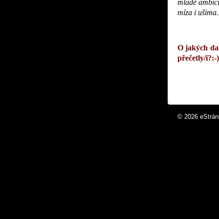
mladé ambició
míza i ušima..
O jakých dal
přečetly/i?:-)
© 2026 eStrán