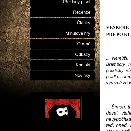
Překlady písní
Recenze
Články
VEŠKERÉ
Minutové hry
PDF PO K
O mně
Odkazy
... Nemůžu a
Brambory ne
Kontakt
prakticky v
Novinky
prádlo, šamp
výrazně zhorš
...
Šimon, ta
deset vteř
nevypočitate
teď, hned, v